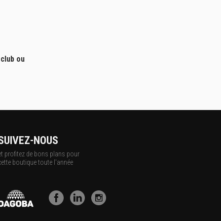
 club ou
SUIVEZ-NOUS
et profitez de bons plans pour
cette boutique toute l'année