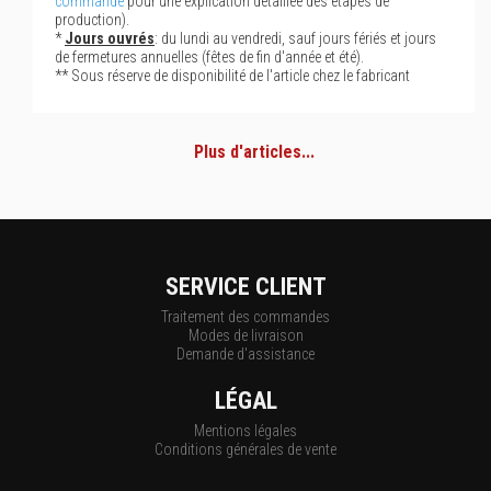
commande
pour une explication détaillée des étapes de
production).
*
Jours ouvrés
: du lundi au vendredi, sauf jours fériés et jours
de fermetures annuelles (fêtes de fin d'année et été).
** Sous réserve de disponibilité de l'article chez le fabricant
Plus d'articles...
SERVICE CLIENT
Traitement des commandes
Modes de livraison
Demande d'assistance
LÉGAL
Mentions légales
Conditions générales de vente