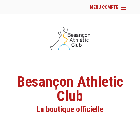
MENU COMPTE
Accueil
Site Web du club
Se connecter
Panier (
vide
)
Besançon Athletic
Club
La boutique officielle