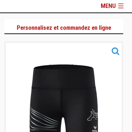
MENU
Vêtements de sport
Personnalisez et commandez en ligne
Sacs et Accessoires
Informations